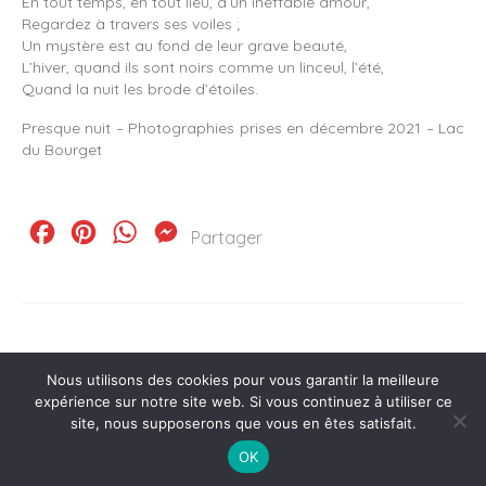
En tout temps, en tout lieu, d’un ineffable amour,
Regardez à travers ses voiles ;
Un mystère est au fond de leur grave beauté,
L’hiver, quand ils sont noirs comme un linceul, l’été,
Quand la nuit les brode d’étoiles.
Presque nuit – Photographies prises en décembre 2021 – Lac
du Bourget
Facebook
Pinterest
WhatsApp
Messenger
Partager
Nous utilisons des cookies pour vous garantir la meilleure
expérience sur notre site web. Si vous continuez à utiliser ce
site, nous supposerons que vous en êtes satisfait.
Plan de site
Mentions Légales
Politique de confidentialité
06 65 04 19 92
© 2026 Ingrid Borelli
OK