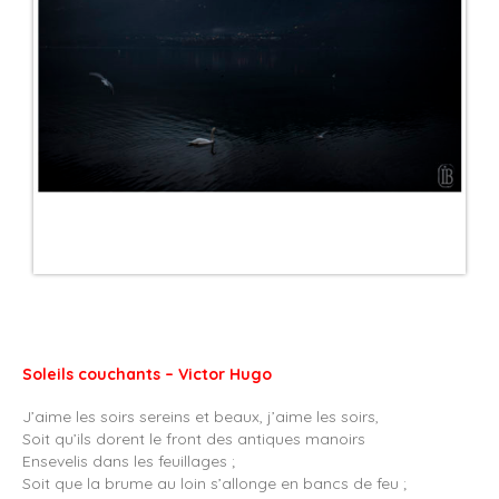
Soleils couchants – Victor Hugo
J’aime les soirs sereins et beaux, j’aime les soirs,
Soit qu’ils dorent le front des antiques manoirs
Ensevelis dans les feuillages ;
Soit que la brume au loin s’allonge en bancs de feu ;