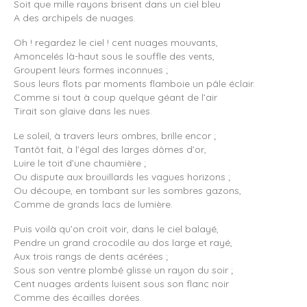
Soit que mille rayons brisent dans un ciel bleu
A des archipels de nuages.
Oh ! regardez le ciel ! cent nuages mouvants,
Amoncelés là-haut sous le souffle des vents,
Groupent leurs formes inconnues ;
Sous leurs flots par moments flamboie un pâle éclair.
Comme si tout à coup quelque géant de l’air
Tirait son glaive dans les nues.
Le soleil, à travers leurs ombres, brille encor ;
Tantôt fait, à l’égal des larges dômes d’or,
Luire le toit d’une chaumière ;
Ou dispute aux brouillards les vagues horizons ;
Ou découpe, en tombant sur les sombres gazons,
Comme de grands lacs de lumière.
Puis voilà qu’on croit voir, dans le ciel balayé,
Pendre un grand crocodile au dos large et rayé,
Aux trois rangs de dents acérées ;
Sous son ventre plombé glisse un rayon du soir ;
Cent nuages ardents luisent sous son flanc noir
Comme des écailles dorées.