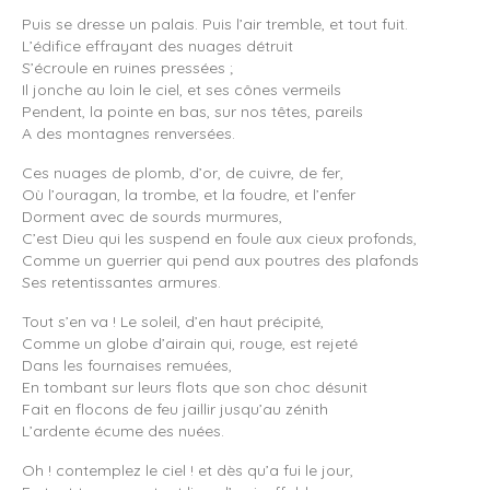
Puis se dresse un palais. Puis l’air tremble, et tout fuit.
L’édifice effrayant des nuages détruit
S’écroule en ruines pressées ;
Il jonche au loin le ciel, et ses cônes vermeils
Pendent, la pointe en bas, sur nos têtes, pareils
A des montagnes renversées.
Ces nuages de plomb, d’or, de cuivre, de fer,
Où l’ouragan, la trombe, et la foudre, et l’enfer
Dorment avec de sourds murmures,
C’est Dieu qui les suspend en foule aux cieux profonds,
Comme un guerrier qui pend aux poutres des plafonds
Ses retentissantes armures.
Tout s’en va ! Le soleil, d’en haut précipité,
Comme un globe d’airain qui, rouge, est rejeté
Dans les fournaises remuées,
En tombant sur leurs flots que son choc désunit
Fait en flocons de feu jaillir jusqu’au zénith
L’ardente écume des nuées.
Oh ! contemplez le ciel ! et dès qu’a fui le jour,