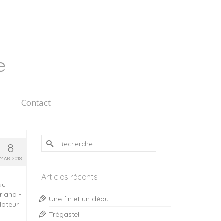
e
Contact
Rechercher :
8
MAR 2018
Articles récents
du
iand -
Une fin et un début
lpteur
Trégastel