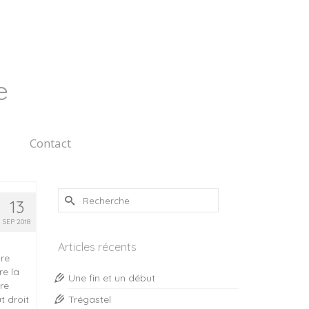
e
Contact
Rechercher :
13
SEP 2018
Articles récents
re
re la
Une fin et un début
re
t droit
Trégastel